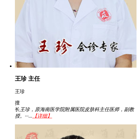
王珍 主任
王珍
擅
长
王珍，原海南医学院附属医院皮肤科主任医师，副教
授。···...
【详细】