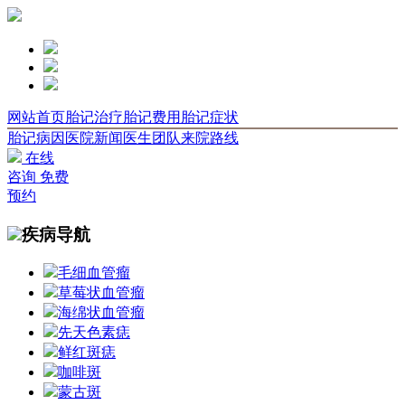
网站首页
胎记治疗
胎记费用
胎记症状
胎记病因
医院新闻
医生团队
来院路线
在线
咨询
免费
预约
疾病导航
毛细血管瘤
草莓状血管瘤
海绵状血管瘤
先天色素痣
鲜红斑痣
咖啡斑
蒙古斑