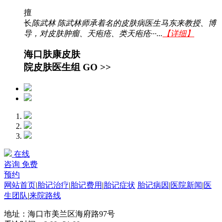
擅
长
陈武林 陈武林师承着名的皮肤病医生马东来教授、博
导，对皮肤肿瘤、天疱疮、类天疱疮···...
【详细】
海口肤康皮肤
院皮肤医生组
GO >>
在线
咨询
免费
预约
网站首页
|
胎记治疗
|
胎记费用
|
胎记症状
胎记病因
|
医院新闻
|
医
生团队
|
来院路线
地址：海口市美兰区海府路97号