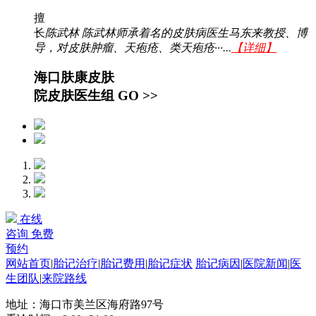
擅
长
陈武林 陈武林师承着名的皮肤病医生马东来教授、博
导，对皮肤肿瘤、天疱疮、类天疱疮···...
【详细】
海口肤康皮肤
院皮肤医生组
GO >>
在线
咨询
免费
预约
网站首页
|
胎记治疗
|
胎记费用
|
胎记症状
胎记病因
|
医院新闻
|
医
生团队
|
来院路线
地址：海口市美兰区海府路97号