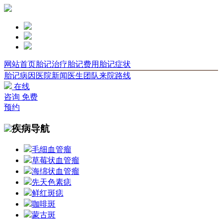
网站首页
胎记治疗
胎记费用
胎记症状
胎记病因
医院新闻
医生团队
来院路线
在线
咨询
免费
预约
疾病导航
毛细血管瘤
草莓状血管瘤
海绵状血管瘤
先天色素痣
鲜红斑痣
咖啡斑
蒙古斑