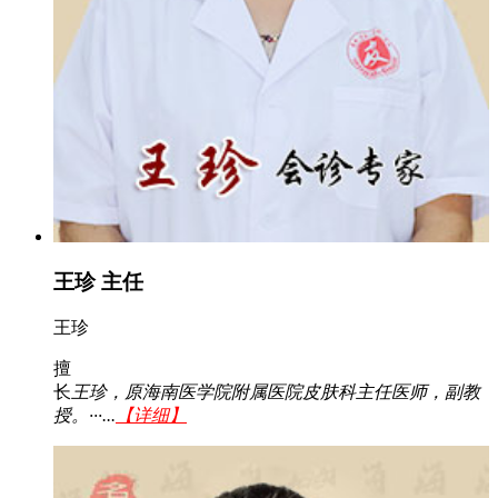
王珍 主任
王珍
擅
长
王珍，原海南医学院附属医院皮肤科主任医师，副教
授。···...
【详细】