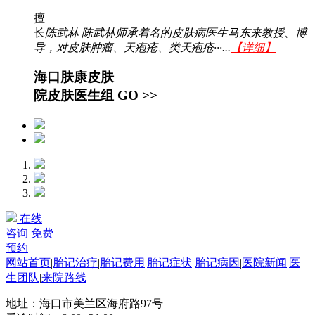
擅
长
陈武林 陈武林师承着名的皮肤病医生马东来教授、博
导，对皮肤肿瘤、天疱疮、类天疱疮···...
【详细】
海口肤康皮肤
院皮肤医生组
GO >>
在线
咨询
免费
预约
网站首页
|
胎记治疗
|
胎记费用
|
胎记症状
胎记病因
|
医院新闻
|
医
生团队
|
来院路线
地址：海口市美兰区海府路97号