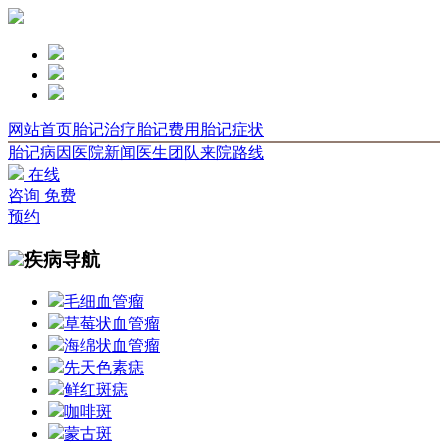
网站首页
胎记治疗
胎记费用
胎记症状
胎记病因
医院新闻
医生团队
来院路线
在线
咨询
免费
预约
疾病导航
毛细血管瘤
草莓状血管瘤
海绵状血管瘤
先天色素痣
鲜红斑痣
咖啡斑
蒙古斑