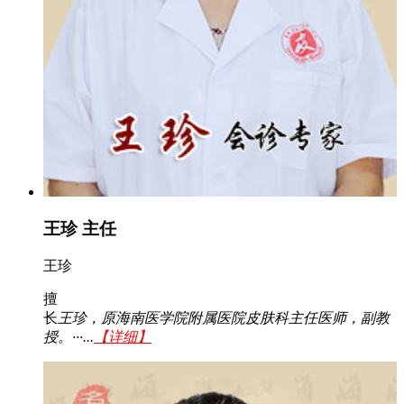
王珍 主任
王珍
擅
长
王珍，原海南医学院附属医院皮肤科主任医师，副教
授。···...
【详细】