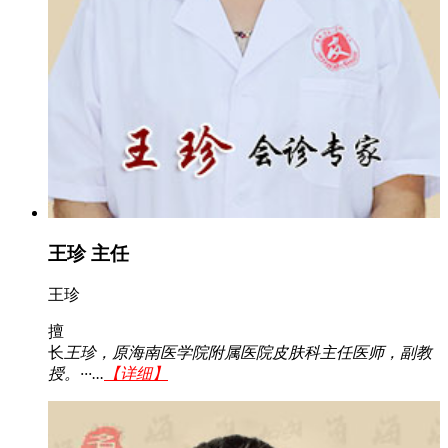
王珍 主任
王珍
擅
长
王珍，原海南医学院附属医院皮肤科主任医师，副教
授。···...
【详细】