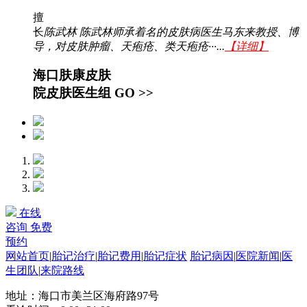
擅
长
陈武林 陈武林师承着名的皮肤病医生马东来教授、博
导，对皮肤肿瘤、天疱疮、类天疱疮···...
【详细】
海口肤康皮肤
院皮肤医生组
GO >>
在线
咨询
免费
预约
网站首页
|
胎记治疗
|
胎记费用
|
胎记症状
胎记病因
|
医院新闻
|
医
生团队
|
来院路线
地址：海口市美兰区海府路97号