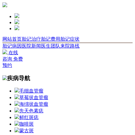
网站首页
胎记治疗
胎记费用
胎记症状
胎记病因
医院新闻
医生团队
来院路线
在线
咨询
免费
预约
疾病导航
毛细血管瘤
草莓状血管瘤
海绵状血管瘤
先天色素痣
鲜红斑痣
咖啡斑
蒙古斑