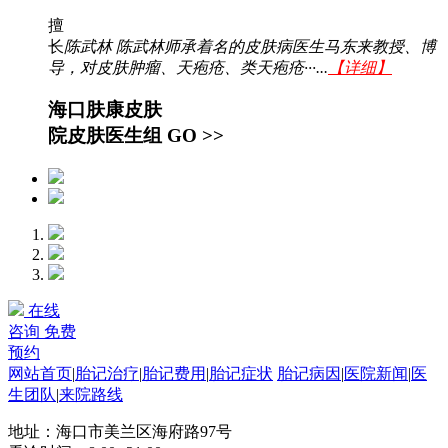
擅
长
陈武林 陈武林师承着名的皮肤病医生马东来教授、博
导，对皮肤肿瘤、天疱疮、类天疱疮···...
【详细】
海口肤康皮肤
院皮肤医生组
GO >>
在线
咨询
免费
预约
网站首页
|
胎记治疗
|
胎记费用
|
胎记症状
胎记病因
|
医院新闻
|
医
生团队
|
来院路线
地址：海口市美兰区海府路97号