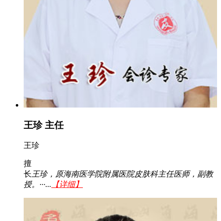
王珍 主任
王珍
擅
长
王珍，原海南医学院附属医院皮肤科主任医师，副教
授。···...
【详细】