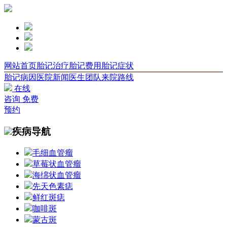
网站首页
胎记治疗
胎记费用
胎记症状
胎记病因
医院新闻
医生团队
来院路线
在线
咨询
免费
预约
疾病导航
毛细血管瘤
草莓状血管瘤
海绵状血管瘤
先天色素痣
鲜红斑痣
咖啡斑
蒙古斑