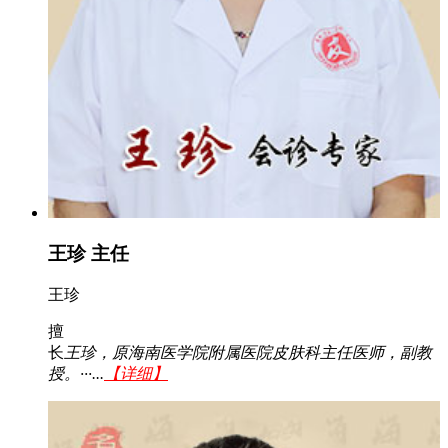
王珍 主任
王珍
擅
长
王珍，原海南医学院附属医院皮肤科主任医师，副教
授。···...
【详细】