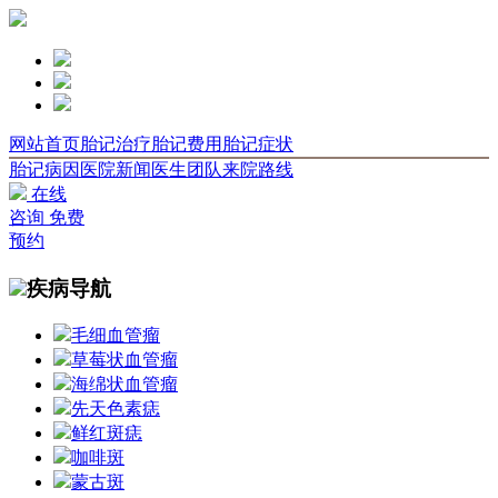
网站首页
胎记治疗
胎记费用
胎记症状
胎记病因
医院新闻
医生团队
来院路线
在线
咨询
免费
预约
疾病导航
毛细血管瘤
草莓状血管瘤
海绵状血管瘤
先天色素痣
鲜红斑痣
咖啡斑
蒙古斑