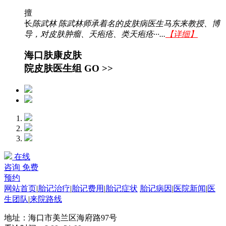
擅
长
陈武林 陈武林师承着名的皮肤病医生马东来教授、博
导，对皮肤肿瘤、天疱疮、类天疱疮···...
【详细】
海口肤康皮肤
院皮肤医生组
GO >>
在线
咨询
免费
预约
网站首页
|
胎记治疗
|
胎记费用
|
胎记症状
胎记病因
|
医院新闻
|
医
生团队
|
来院路线
地址：海口市美兰区海府路97号