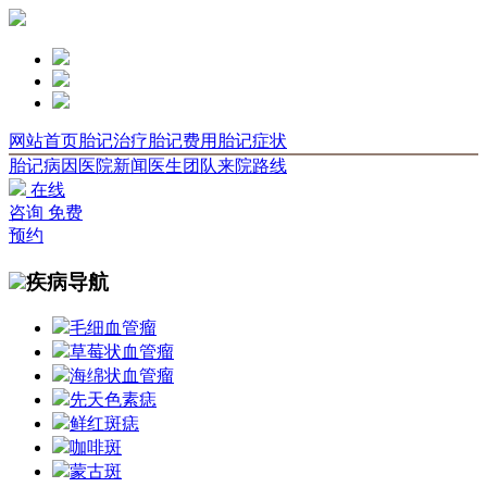
网站首页
胎记治疗
胎记费用
胎记症状
胎记病因
医院新闻
医生团队
来院路线
在线
咨询
免费
预约
疾病导航
毛细血管瘤
草莓状血管瘤
海绵状血管瘤
先天色素痣
鲜红斑痣
咖啡斑
蒙古斑