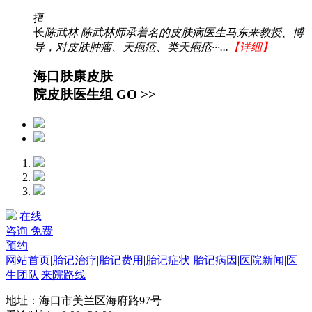
擅
长
陈武林 陈武林师承着名的皮肤病医生马东来教授、博
导，对皮肤肿瘤、天疱疮、类天疱疮···...
【详细】
海口肤康皮肤
院皮肤医生组
GO >>
在线
咨询
免费
预约
网站首页
|
胎记治疗
|
胎记费用
|
胎记症状
胎记病因
|
医院新闻
|
医
生团队
|
来院路线
地址：海口市美兰区海府路97号