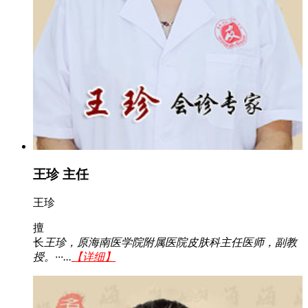
王珍 主任
王珍
擅
长
王珍，原海南医学院附属医院皮肤科主任医师，副教
授。···...
【详细】