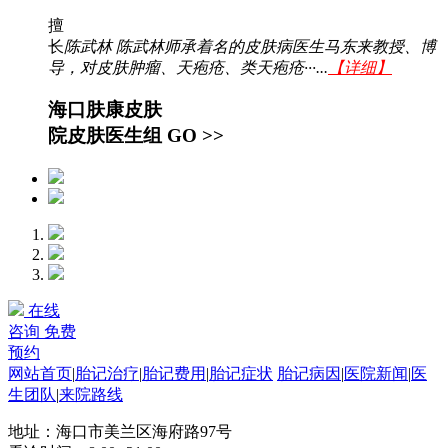
擅
长
陈武林 陈武林师承着名的皮肤病医生马东来教授、博
导，对皮肤肿瘤、天疱疮、类天疱疮···...
【详细】
海口肤康皮肤
院皮肤医生组
GO >>
在线
咨询
免费
预约
网站首页
|
胎记治疗
|
胎记费用
|
胎记症状
胎记病因
|
医院新闻
|
医
生团队
|
来院路线
地址：海口市美兰区海府路97号