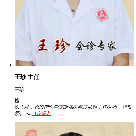
王珍 主任
王珍
擅
长
王珍，原海南医学院附属医院皮肤科主任医师，副教
授。···...
【详细】