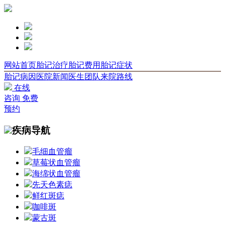
网站首页
胎记治疗
胎记费用
胎记症状
胎记病因
医院新闻
医生团队
来院路线
在线
咨询
免费
预约
疾病导航
毛细血管瘤
草莓状血管瘤
海绵状血管瘤
先天色素痣
鲜红斑痣
咖啡斑
蒙古斑