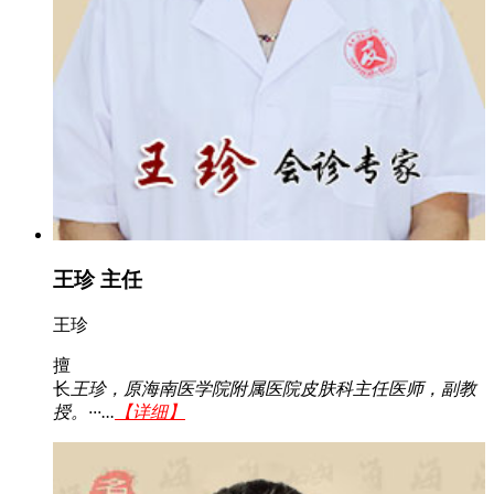
王珍 主任
王珍
擅
长
王珍，原海南医学院附属医院皮肤科主任医师，副教
授。···...
【详细】