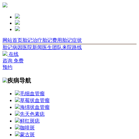
网站首页
胎记治疗
胎记费用
胎记症状
胎记病因
医院新闻
医生团队
来院路线
在线
咨询
免费
预约
疾病导航
毛细血管瘤
草莓状血管瘤
海绵状血管瘤
先天色素痣
鲜红斑痣
咖啡斑
蒙古斑