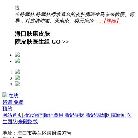
擅
长
陈武林 陈武林师承着名的皮肤病医生马东来教授、博
导，对皮肤肿瘤、天疱疮、类天疱疮···...
【详细】
海口肤康皮肤
院皮肤医生组
GO >>
在线
咨询
免费
预约
网站首页
|
胎记治疗
|
胎记费用
|
胎记症状
胎记病因
|
医院新闻
|
医
生团队
|
来院路线
地址：海口市美兰区海府路97号