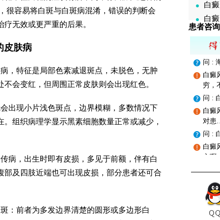
白癜
病，很容易将白斑与白斑病混淆，错误的判断会
白癜
治疗无效或更严重的后果。
患者咨询
的皮肤病
问 
疾病，特征是局部色素减退斑点，未脱色，无肿
白癜
处不会变红，但周围正常皮肤则会出现红色。
穷，
问 
就会出现小片浅色斑点，边界模糊，多数情况下
白癜
在。组织病理学显示黑素细胞数量正常或减少，
对患
问 
白癜
心啊
遗传病，出生时即有皮损，多见于前额，伴有白
腹部及四肢近端也可出现皮损，部分患者还可合
白斑：前者为多发边界清楚的圆形或多边形白