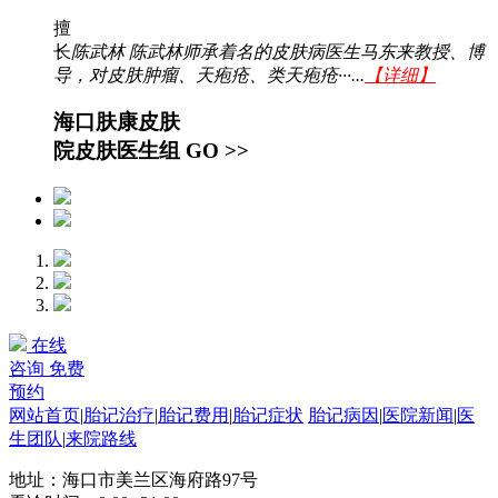
擅
长
陈武林 陈武林师承着名的皮肤病医生马东来教授、博
导，对皮肤肿瘤、天疱疮、类天疱疮···...
【详细】
海口肤康皮肤
院皮肤医生组
GO >>
在线
咨询
免费
预约
网站首页
|
胎记治疗
|
胎记费用
|
胎记症状
胎记病因
|
医院新闻
|
医
生团队
|
来院路线
地址：海口市美兰区海府路97号