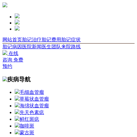
网站首页
胎记治疗
胎记费用
胎记症状
胎记病因
医院新闻
医生团队
来院路线
在线
咨询
免费
预约
疾病导航
毛细血管瘤
草莓状血管瘤
海绵状血管瘤
先天色素痣
鲜红斑痣
咖啡斑
蒙古斑