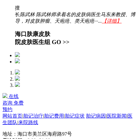
擅
长
陈武林 陈武林师承着名的皮肤病医生马东来教授、博
导，对皮肤肿瘤、天疱疮、类天疱疮···...
【详细】
海口肤康皮肤
院皮肤医生组
GO >>
在线
咨询
免费
预约
网站首页
|
胎记治疗
|
胎记费用
|
胎记症状
胎记病因
|
医院新闻
|
医
生团队
|
来院路线
地址：海口市美兰区海府路97号