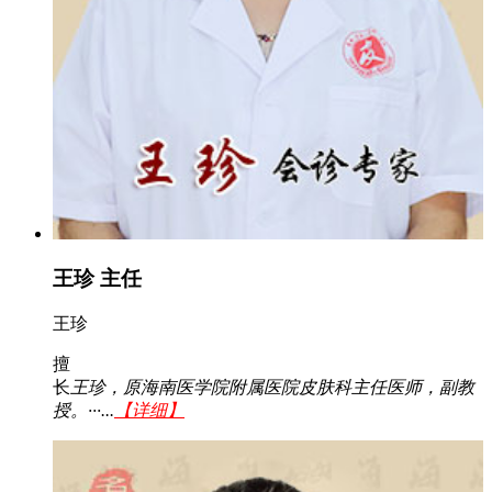
王珍 主任
王珍
擅
长
王珍，原海南医学院附属医院皮肤科主任医师，副教
授。···...
【详细】