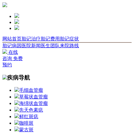
网站首页
胎记治疗
胎记费用
胎记症状
胎记病因
医院新闻
医生团队
来院路线
在线
咨询
免费
预约
疾病导航
毛细血管瘤
草莓状血管瘤
海绵状血管瘤
先天色素痣
鲜红斑痣
咖啡斑
蒙古斑