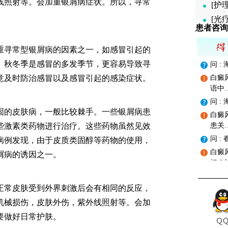
线照射等。会加重银屑病症状。所以，寻常
[护
[光
患者咨询
寻常型银屑病的因素之一，如感冒引起的
。秋冬季是感冒的多发季节，更容易导致寻
问 
意及时防治感冒以及感冒引起的感染症状。
白癜
语中
问 
的皮肤病，一般比较棘手。一些银屑病患
白癜
些激素类药物进行治疗。这些药物虽然见效
患关
问 
病例发现，由于皮质类固醇等药物的使用，
白癜
屑病的诱因之一。
好？
常皮肤受到外界刺激后会有相同的反应，
机械损伤，皮肤外伤，紫外线照射等。会加
要做好日常护肤。