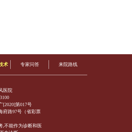
技术
专家问答
来院路线
风医院
3100
020]第017号
海府路97号（省彩票
考,不能作为诊断和医