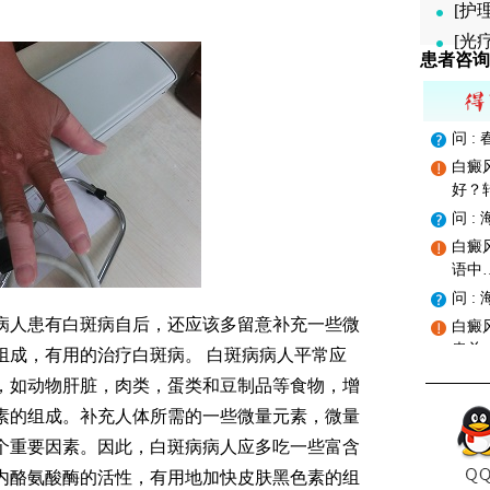
[护
[光
患者咨询
问 
白癜
好？
问 
白癜
语中
问 
人患有白斑病自后，还应该多留意补充一些微
白癜
患关
组成，有用的治疗白斑病。 白斑病病人平常应
，如动物肝脏，肉类，蛋类和豆制品等食物，增
素的组成。补充人体所需的一些微量元素，微量
个重要因素。因此，白斑病病人应多吃一些富含
内酪氨酸酶的活性，有用地加快皮肤黑色素的组