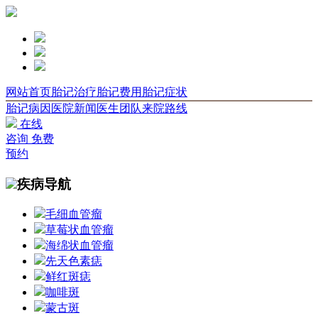
网站首页
胎记治疗
胎记费用
胎记症状
胎记病因
医院新闻
医生团队
来院路线
在线
咨询
免费
预约
疾病导航
毛细血管瘤
草莓状血管瘤
海绵状血管瘤
先天色素痣
鲜红斑痣
咖啡斑
蒙古斑