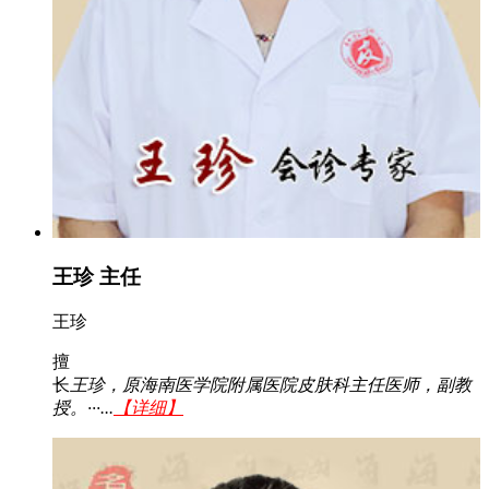
王珍 主任
王珍
擅
长
王珍，原海南医学院附属医院皮肤科主任医师，副教
授。···...
【详细】