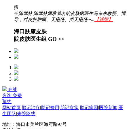
擅
长
陈武林 陈武林师承着名的皮肤病医生马东来教授、博
导，对皮肤肿瘤、天疱疮、类天疱疮···...
【详细】
海口肤康皮肤
院皮肤医生组
GO >>
在线
咨询
免费
预约
网站首页
|
胎记治疗
|
胎记费用
|
胎记症状
胎记病因
|
医院新闻
|
医
生团队
|
来院路线
地址：海口市美兰区海府路97号