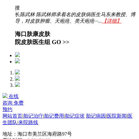
擅
长
陈武林 陈武林师承着名的皮肤病医生马东来教授、博
导，对皮肤肿瘤、天疱疮、类天疱疮···...
【详细】
海口肤康皮肤
院皮肤医生组
GO >>
在线
咨询
免费
预约
网站首页
|
胎记治疗
|
胎记费用
|
胎记症状
胎记病因
|
医院新闻
|
医
生团队
|
来院路线
地址：海口市美兰区海府路97号