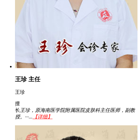
王珍 主任
王珍
擅
长
王珍，原海南医学院附属医院皮肤科主任医师，副教
授。···...
【详细】