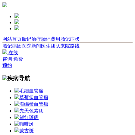
网站首页
胎记治疗
胎记费用
胎记症状
胎记病因
医院新闻
医生团队
来院路线
在线
咨询
免费
预约
疾病导航
毛细血管瘤
草莓状血管瘤
海绵状血管瘤
先天色素痣
鲜红斑痣
咖啡斑
蒙古斑