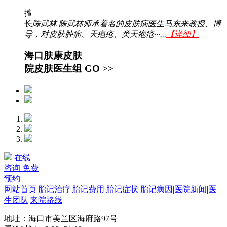
擅
长
陈武林 陈武林师承着名的皮肤病医生马东来教授、博
导，对皮肤肿瘤、天疱疮、类天疱疮···...
【详细】
海口肤康皮肤
院皮肤医生组
GO >>
在线
咨询
免费
预约
网站首页
|
胎记治疗
|
胎记费用
|
胎记症状
胎记病因
|
医院新闻
|
医
生团队
|
来院路线
地址：海口市美兰区海府路97号