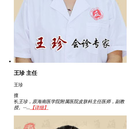
王珍 主任
王珍
擅
长
王珍，原海南医学院附属医院皮肤科主任医师，副教
授。···...
【详细】