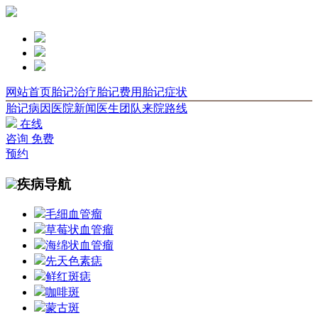
网站首页
胎记治疗
胎记费用
胎记症状
胎记病因
医院新闻
医生团队
来院路线
在线
咨询
免费
预约
疾病导航
毛细血管瘤
草莓状血管瘤
海绵状血管瘤
先天色素痣
鲜红斑痣
咖啡斑
蒙古斑