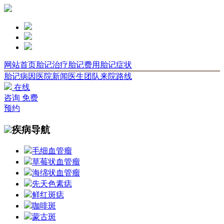
网站首页
胎记治疗
胎记费用
胎记症状
胎记病因
医院新闻
医生团队
来院路线
在线
咨询
免费
预约
疾病导航
毛细血管瘤
草莓状血管瘤
海绵状血管瘤
先天色素痣
鲜红斑痣
咖啡斑
蒙古斑