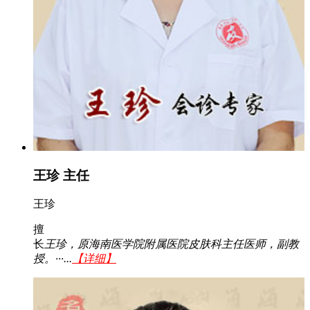
王珍 主任
王珍
擅
长
王珍，原海南医学院附属医院皮肤科主任医师，副教
授。···...
【详细】