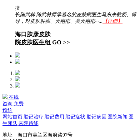
擅
长
陈武林 陈武林师承着名的皮肤病医生马东来教授、博
导，对皮肤肿瘤、天疱疮、类天疱疮···...
【详细】
海口肤康皮肤
院皮肤医生组
GO >>
在线
咨询
免费
预约
网站首页
|
胎记治疗
|
胎记费用
|
胎记症状
胎记病因
|
医院新闻
|
医
生团队
|
来院路线
地址：海口市美兰区海府路97号