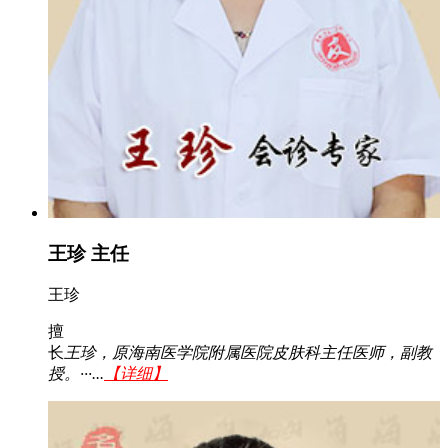
王珍 主任
王珍
擅
长
王珍，原海南医学院附属医院皮肤科主任医师，副教
授。···...
【详细】