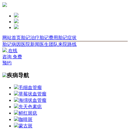
网站首页
胎记治疗
胎记费用
胎记症状
胎记病因
医院新闻
医生团队
来院路线
在线
咨询
免费
预约
疾病导航
毛细血管瘤
草莓状血管瘤
海绵状血管瘤
先天色素痣
鲜红斑痣
咖啡斑
蒙古斑