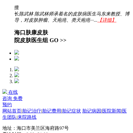
擅
长
陈武林 陈武林师承着名的皮肤病医生马东来教授、博
导，对皮肤肿瘤、天疱疮、类天疱疮···...
【详细】
海口肤康皮肤
院皮肤医生组
GO >>
在线
咨询
免费
预约
网站首页
|
胎记治疗
|
胎记费用
|
胎记症状
胎记病因
|
医院新闻
|
医
生团队
|
来院路线
地址：海口市美兰区海府路97号