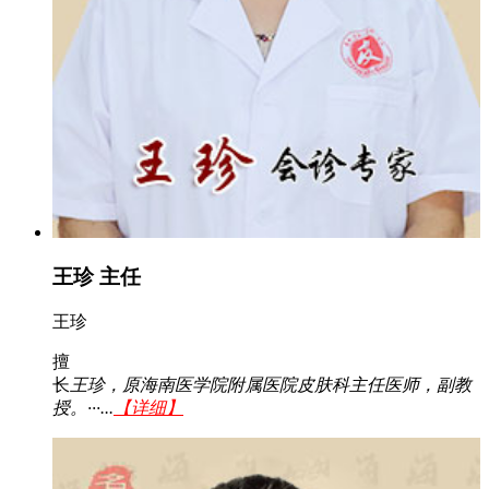
王珍 主任
王珍
擅
长
王珍，原海南医学院附属医院皮肤科主任医师，副教
授。···...
【详细】