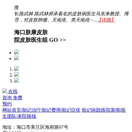
擅
长
陈武林 陈武林师承着名的皮肤病医生马东来教授、博
导，对皮肤肿瘤、天疱疮、类天疱疮···...
【详细】
海口肤康皮肤
院皮肤医生组
GO >>
在线
咨询
免费
预约
网站首页
|
胎记治疗
|
胎记费用
|
胎记症状
胎记病因
|
医院新闻
|
医
生团队
|
来院路线
地址：海口市美兰区海府路97号