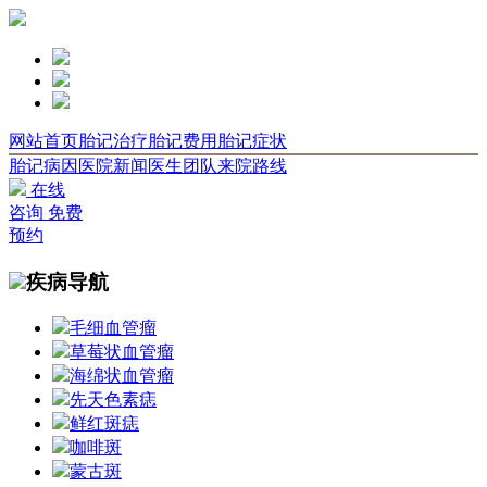
网站首页
胎记治疗
胎记费用
胎记症状
胎记病因
医院新闻
医生团队
来院路线
在线
咨询
免费
预约
疾病导航
毛细血管瘤
草莓状血管瘤
海绵状血管瘤
先天色素痣
鲜红斑痣
咖啡斑
蒙古斑