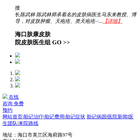
擅
长
陈武林 陈武林师承着名的皮肤病医生马东来教授、博
导，对皮肤肿瘤、天疱疮、类天疱疮···...
【详细】
海口肤康皮肤
院皮肤医生组
GO >>
在线
咨询
免费
预约
网站首页
|
胎记治疗
|
胎记费用
|
胎记症状
胎记病因
|
医院新闻
|
医
生团队
|
来院路线
地址：海口市美兰区海府路97号