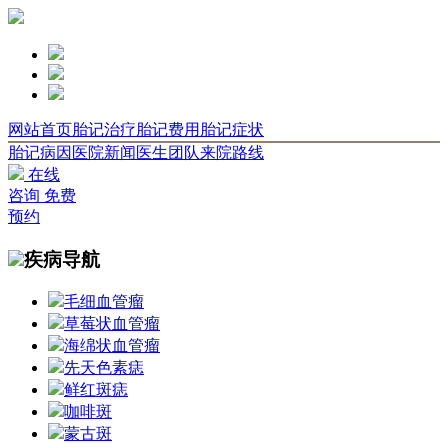
网站首页
胎记治疗
胎记费用
胎记症状
胎记病因
医院新闻
医生团队
来院路线
在线
咨询
免费
预约
疾病导航
毛细血管瘤
草莓状血管瘤
海绵状血管瘤
先天色素痣
鲜红斑痣
咖啡斑
蒙古斑