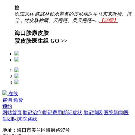
擅
长
陈武林 陈武林师承着名的皮肤病医生马东来教授、博
导，对皮肤肿瘤、天疱疮、类天疱疮···...
【详细】
海口肤康皮肤
院皮肤医生组
GO >>
在线
咨询
免费
预约
网站首页
|
胎记治疗
|
胎记费用
|
胎记症状
胎记病因
|
医院新闻
|
医
生团队
|
来院路线
地址：海口市美兰区海府路97号