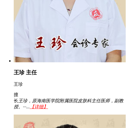
王珍 主任
王珍
擅
长
王珍，原海南医学院附属医院皮肤科主任医师，副教
授。···...
【详细】