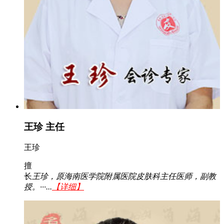
王珍 主任
王珍
擅
长
王珍，原海南医学院附属医院皮肤科主任医师，副教
授。···...
【详细】