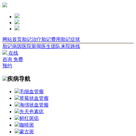
网站首页
胎记治疗
胎记费用
胎记症状
胎记病因
医院新闻
医生团队
来院路线
在线
咨询
免费
预约
疾病导航
毛细血管瘤
草莓状血管瘤
海绵状血管瘤
先天色素痣
鲜红斑痣
咖啡斑
蒙古斑