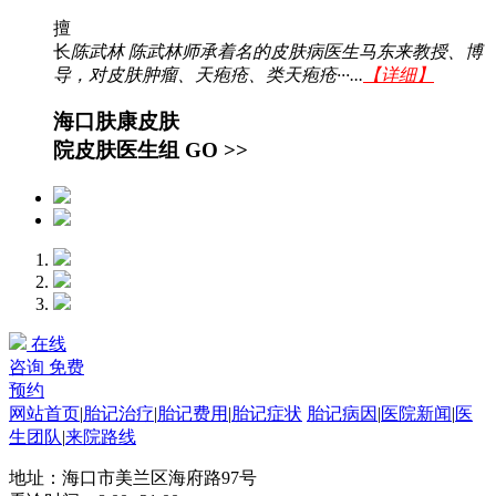
擅
长
陈武林 陈武林师承着名的皮肤病医生马东来教授、博
导，对皮肤肿瘤、天疱疮、类天疱疮···...
【详细】
海口肤康皮肤
院皮肤医生组
GO >>
在线
咨询
免费
预约
网站首页
|
胎记治疗
|
胎记费用
|
胎记症状
胎记病因
|
医院新闻
|
医
生团队
|
来院路线
地址：海口市美兰区海府路97号