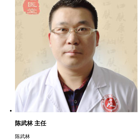
陈武林 主任
陈武林