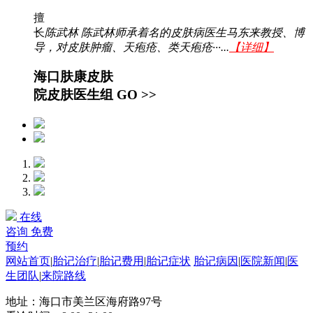
擅
长
陈武林 陈武林师承着名的皮肤病医生马东来教授、博
导，对皮肤肿瘤、天疱疮、类天疱疮···...
【详细】
海口肤康皮肤
院皮肤医生组
GO >>
在线
咨询
免费
预约
网站首页
|
胎记治疗
|
胎记费用
|
胎记症状
胎记病因
|
医院新闻
|
医
生团队
|
来院路线
地址：海口市美兰区海府路97号