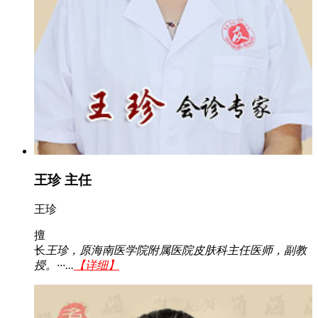
王珍 主任
王珍
擅
长
王珍，原海南医学院附属医院皮肤科主任医师，副教
授。···...
【详细】