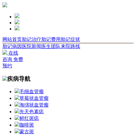
网站首页
胎记治疗
胎记费用
胎记症状
胎记病因
医院新闻
医生团队
来院路线
在线
咨询
免费
预约
疾病导航
毛细血管瘤
草莓状血管瘤
海绵状血管瘤
先天色素痣
鲜红斑痣
咖啡斑
蒙古斑