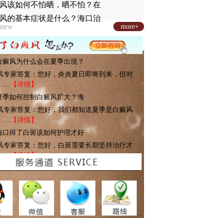
风该如何不怕晒，晒不怕？在
风的基本症状是什么？海口治
new
more+
: 白癜风为什么会在夏季出现？
风专家答复：您好，炎炎夏日即将到来，但对
……
【详情】
: 夏季如何控制白癜风扩大？海
风专家答复：您好，我们都知道夏季是白癜风
……
【详情】
: 海口得了白斑该如何护理才好
风专家答复：您好，白斑需要长期坚持治疗才
……
【详情】