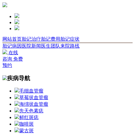
网站首页
胎记治疗
胎记费用
胎记症状
胎记病因
医院新闻
医生团队
来院路线
在线
咨询
免费
预约
疾病导航
毛细血管瘤
草莓状血管瘤
海绵状血管瘤
先天色素痣
鲜红斑痣
咖啡斑
蒙古斑