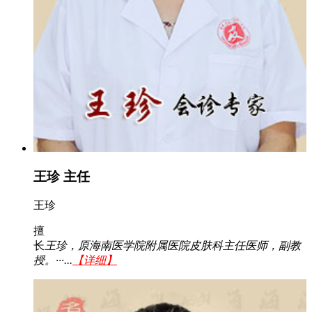
王珍 主任
王珍
擅
长
王珍，原海南医学院附属医院皮肤科主任医师，副教
授。···...
【详细】