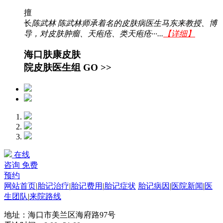
擅
长
陈武林 陈武林师承着名的皮肤病医生马东来教授、博
导，对皮肤肿瘤、天疱疮、类天疱疮···...
【详细】
海口肤康皮肤
院皮肤医生组
GO >>
在线
咨询
免费
预约
网站首页
|
胎记治疗
|
胎记费用
|
胎记症状
胎记病因
|
医院新闻
|
医
生团队
|
来院路线
地址：海口市美兰区海府路97号