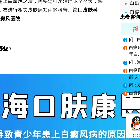
患上白癜风之后，需要怎样来治疗呢？今天，海
白癜
朋友进行相关皮肤病知识的科普。
海口皮肤科_
白癜
患者咨询
白癜风医院
问 
白癜
些 ?
于白
问 
白癜
能取
问 
白癜
的高