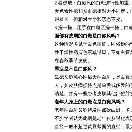
2.看进展：白癜风的白斑进行性加
无色素性痣和贫血痣相对大小固定，
跟着长，但相对大小和形态不变。
3.搓一搓：用手在白斑区搓一搓，白
面部有皮屑的白斑是白癜风吗？
这种情况多见于白色糠疹，即俗称的“
性干燥性鳞屑色素减退斑，不如白癜
在春秋季节发病。
晕痣是不是白癜风？
晕痣又称离心性后天性白斑，是白癜
人，其皮肤病损特点是单发或多发的
清楚。并有一些患者皮肤其他部位并
老年人身上的白斑点是白癜风吗？
老年性白斑又称特发性点状白斑，多
不少学者认为此病是老年皮肤退化表
直径一般不超过黄豆截面的直径，最大