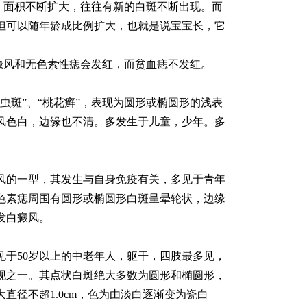
重，面积不断扩大，往往有新的白斑不断出现。而
但可以随年龄成比例扩大，也就是说宝宝长，它
癜风和无色素性痣会发红，而贫血痣不发红。
虫斑”、“桃花癣”，表现为圆形或椭圆形的浅表
风色白，边缘也不清。多发生于儿童，少年。多
风的一型，其发生与自身免疫有关，多见于青年
色素痣周围有圆形或椭圆形白斑呈晕轮状，边缘
发白癜风。
见于50岁以上的中老年人，躯干，四肢最多见，
现之一。其点状白斑绝大多数为圆形和椭圆形，
直径不超1.0cm，色为由淡白逐渐变为瓷白