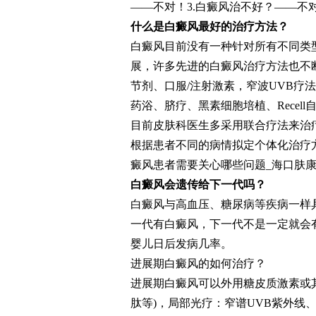
——不对！3.白癜风治不好？——不
什么是白癜风最好的治疗方法？
白癜风目前没有一种针对所有不同类
展，许多先进的白癜风治疗方法也不
节剂、口服/注射激素，窄波UVB疗法
药浴、脐疗、黑素细胞培植、Recel
目前皮肤科医生多采用联合疗法来治
根据患者不同的病情拟定个体化治疗
癜风患者需要关心哪些问题_海口肤
白癜风会遗传给下一代吗？
白癜风与高血压、糖尿病等疾病一样
一代有白癜风，下一代不是一定就会
婴儿日后发病几率。
进展期白癜风的如何治疗？
进展期白癜风可以外用糖皮质激素或
肽等)，局部光疗：窄谱UVB紫外线