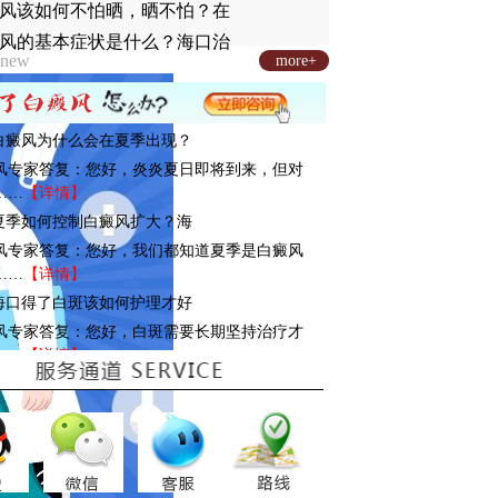
风该如何不怕晒，晒不怕？在
风的基本症状是什么？海口治
new
more+
: 白癜风为什么会在夏季出现？
风专家答复：您好，炎炎夏日即将到来，但对
……
【详情】
: 夏季如何控制白癜风扩大？海
风专家答复：您好，我们都知道夏季是白癜风
……
【详情】
: 海口得了白斑该如何护理才好
风专家答复：您好，白斑需要长期坚持治疗才
……
【详情】