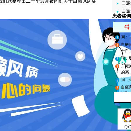
我们就整理出二十个最常被问到关于白癜风病症
白癜
白癜
患者咨询
问 
白癜
于白
问 
白癜
的高
问 
白癜
能取