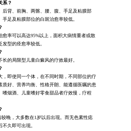
关系？
、后背、前胸、两髂、腰、腹、手足及粘膜部
。手足及粘膜部位的白斑治愈率较低。
？
治愈率可以高达95%以上，面积大病情重者或散
泛发型的痊愈率较低。
？
不长的局限型儿童白癜风的疗效最好。
？
大，即使同一个体，在不同时期，不同部位的疗
素质好、营养均衡、性格开朗、能遵循医嘱的患
、嗜烟酒、儿童嗜好零食甜品者疗效慢，疗程
？
病较晚，大多数在1岁以后出现。而无色素性痣
后不久即可出现。