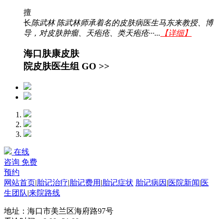
擅
长
陈武林 陈武林师承着名的皮肤病医生马东来教授、博
导，对皮肤肿瘤、天疱疮、类天疱疮···...
【详细】
海口肤康皮肤
院皮肤医生组
GO >>
在线
咨询
免费
预约
网站首页
|
胎记治疗
|
胎记费用
|
胎记症状
胎记病因
|
医院新闻
|
医
生团队
|
来院路线
地址：海口市美兰区海府路97号