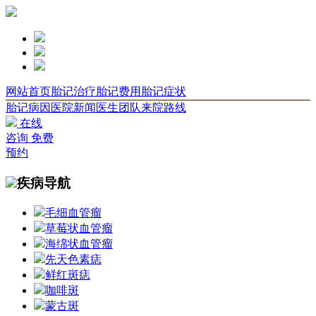
网站首页
胎记治疗
胎记费用
胎记症状
胎记病因
医院新闻
医生团队
来院路线
在线
咨询
免费
预约
疾病导航
毛细血管瘤
草莓状血管瘤
海绵状血管瘤
先天色素痣
鲜红斑痣
咖啡斑
蒙古斑