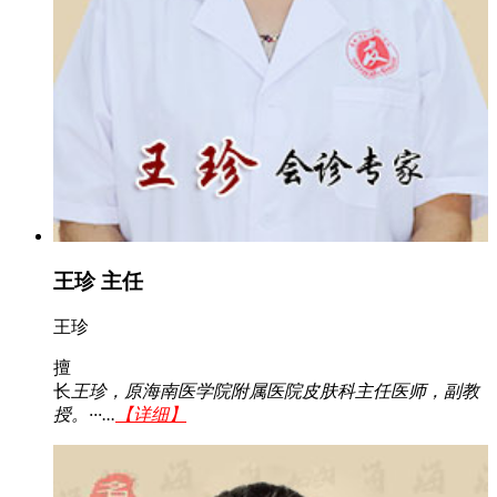
王珍 主任
王珍
擅
长
王珍，原海南医学院附属医院皮肤科主任医师，副教
授。···...
【详细】