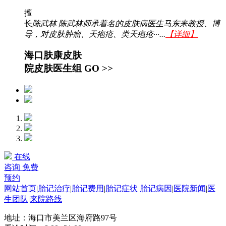
擅
长
陈武林 陈武林师承着名的皮肤病医生马东来教授、博
导，对皮肤肿瘤、天疱疮、类天疱疮···...
【详细】
海口肤康皮肤
院皮肤医生组
GO >>
在线
咨询
免费
预约
网站首页
|
胎记治疗
|
胎记费用
|
胎记症状
胎记病因
|
医院新闻
|
医
生团队
|
来院路线
地址：海口市美兰区海府路97号