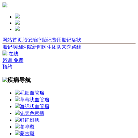
网站首页
胎记治疗
胎记费用
胎记症状
胎记病因
医院新闻
医生团队
来院路线
在线
咨询
免费
预约
疾病导航
毛细血管瘤
草莓状血管瘤
海绵状血管瘤
先天色素痣
鲜红斑痣
咖啡斑
蒙古斑