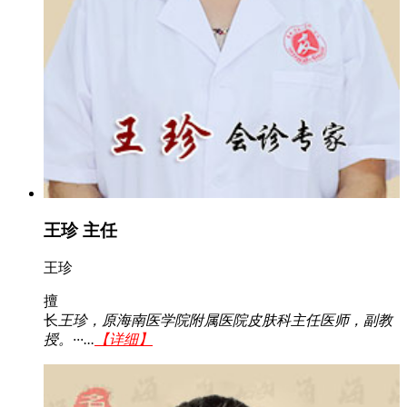
王珍 主任
王珍
擅
长
王珍，原海南医学院附属医院皮肤科主任医师，副教
授。···...
【详细】