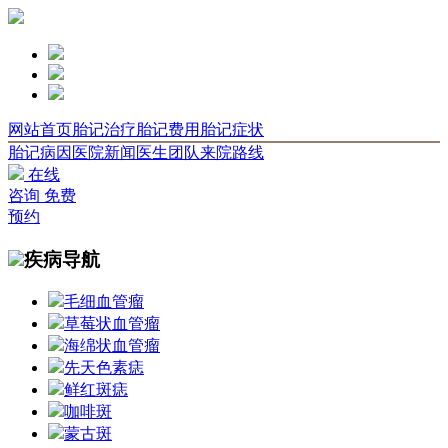
网站首页
胎记治疗
胎记费用
胎记症状
胎记病因
医院新闻
医生团队
来院路线
在线
咨询
免费
预约
疾病导航
毛细血管瘤
草莓状血管瘤
海绵状血管瘤
先天色素痣
鲜红斑痣
咖啡斑
蒙古斑