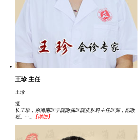
王珍 主任
王珍
擅
长
王珍，原海南医学院附属医院皮肤科主任医师，副教
授。···...
【详细】