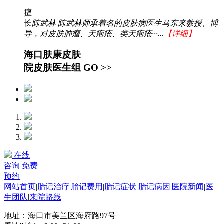
擅
长
陈武林 陈武林师承着名的皮肤病医生马东来教授、博
导，对皮肤肿瘤、天疱疮、类天疱疮···...
【详细】
海口肤康皮肤
院皮肤医生组
GO >>
在线
咨询
免费
预约
网站首页
|
胎记治疗
|
胎记费用
|
胎记症状
胎记病因
|
医院新闻
|
医
生团队
|
来院路线
地址：海口市美兰区海府路97号