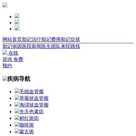
网站首页
胎记治疗
胎记费用
胎记症状
胎记病因
医院新闻
医生团队
来院路线
在线
咨询
免费
预约
疾病导航
毛细血管瘤
草莓状血管瘤
海绵状血管瘤
先天色素痣
鲜红斑痣
咖啡斑
蒙古斑