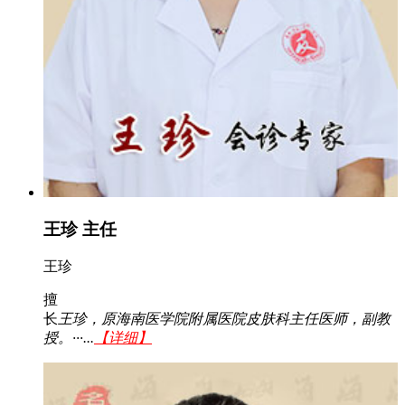
王珍 主任
王珍
擅
长
王珍，原海南医学院附属医院皮肤科主任医师，副教
授。···...
【详细】