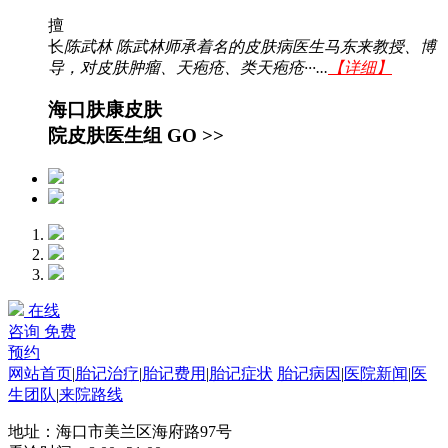
擅
长
陈武林 陈武林师承着名的皮肤病医生马东来教授、博
导，对皮肤肿瘤、天疱疮、类天疱疮···...
【详细】
海口肤康皮肤
院皮肤医生组
GO >>
在线
咨询
免费
预约
网站首页
|
胎记治疗
|
胎记费用
|
胎记症状
胎记病因
|
医院新闻
|
医
生团队
|
来院路线
地址：海口市美兰区海府路97号