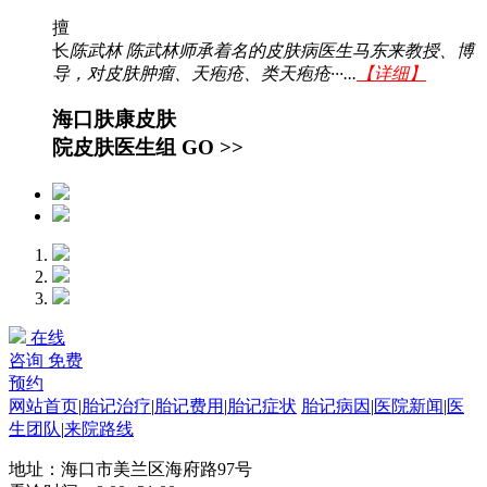
擅
长
陈武林 陈武林师承着名的皮肤病医生马东来教授、博
导，对皮肤肿瘤、天疱疮、类天疱疮···...
【详细】
海口肤康皮肤
院皮肤医生组
GO >>
在线
咨询
免费
预约
网站首页
|
胎记治疗
|
胎记费用
|
胎记症状
胎记病因
|
医院新闻
|
医
生团队
|
来院路线
地址：海口市美兰区海府路97号