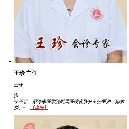
王珍 主任
王珍
擅
长
王珍，原海南医学院附属医院皮肤科主任医师，副教
授。···...
【详细】