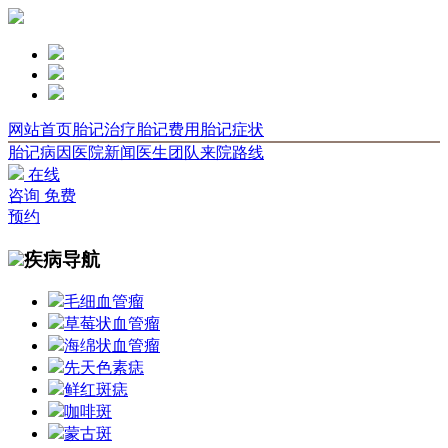
网站首页
胎记治疗
胎记费用
胎记症状
胎记病因
医院新闻
医生团队
来院路线
在线
咨询
免费
预约
疾病导航
毛细血管瘤
草莓状血管瘤
海绵状血管瘤
先天色素痣
鲜红斑痣
咖啡斑
蒙古斑