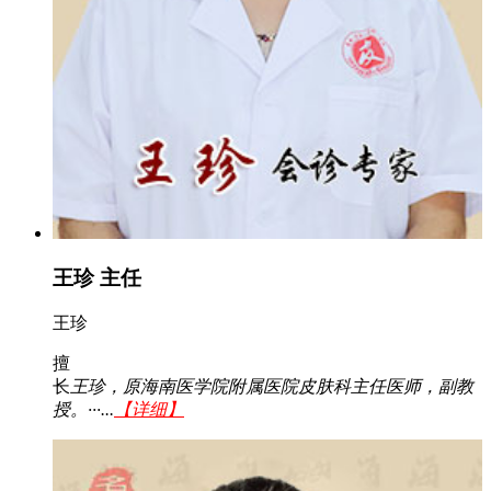
王珍 主任
王珍
擅
长
王珍，原海南医学院附属医院皮肤科主任医师，副教
授。···...
【详细】