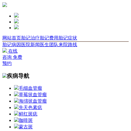
网站首页
胎记治疗
胎记费用
胎记症状
胎记病因
医院新闻
医生团队
来院路线
在线
咨询
免费
预约
疾病导航
毛细血管瘤
草莓状血管瘤
海绵状血管瘤
先天色素痣
鲜红斑痣
咖啡斑
蒙古斑