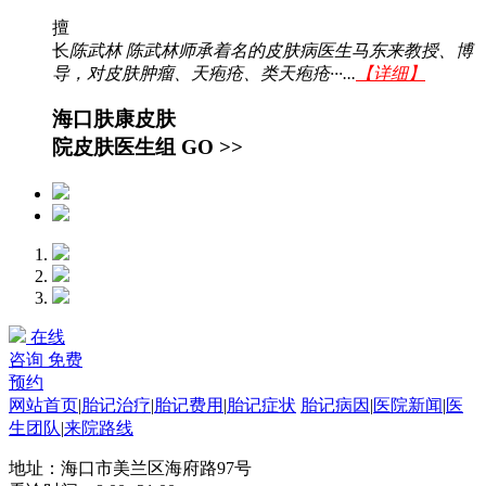
擅
长
陈武林 陈武林师承着名的皮肤病医生马东来教授、博
导，对皮肤肿瘤、天疱疮、类天疱疮···...
【详细】
海口肤康皮肤
院皮肤医生组
GO >>
在线
咨询
免费
预约
网站首页
|
胎记治疗
|
胎记费用
|
胎记症状
胎记病因
|
医院新闻
|
医
生团队
|
来院路线
地址：海口市美兰区海府路97号