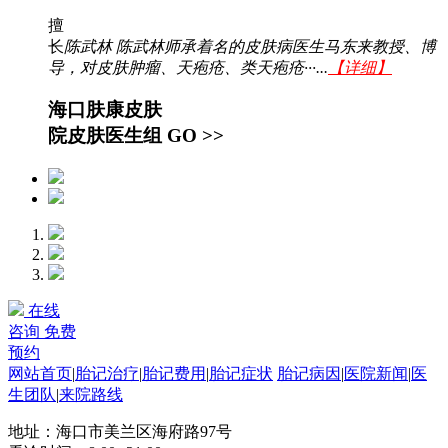
擅
长
陈武林 陈武林师承着名的皮肤病医生马东来教授、博
导，对皮肤肿瘤、天疱疮、类天疱疮···...
【详细】
海口肤康皮肤
院皮肤医生组
GO >>
在线
咨询
免费
预约
网站首页
|
胎记治疗
|
胎记费用
|
胎记症状
胎记病因
|
医院新闻
|
医
生团队
|
来院路线
地址：海口市美兰区海府路97号