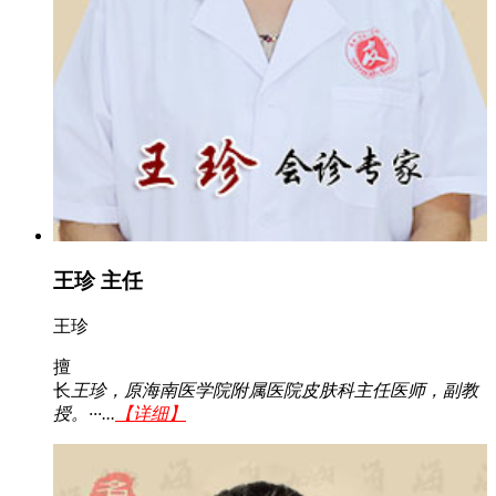
王珍 主任
王珍
擅
长
王珍，原海南医学院附属医院皮肤科主任医师，副教
授。···...
【详细】