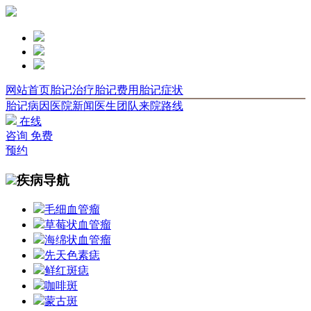
网站首页
胎记治疗
胎记费用
胎记症状
胎记病因
医院新闻
医生团队
来院路线
在线
咨询
免费
预约
疾病导航
毛细血管瘤
草莓状血管瘤
海绵状血管瘤
先天色素痣
鲜红斑痣
咖啡斑
蒙古斑