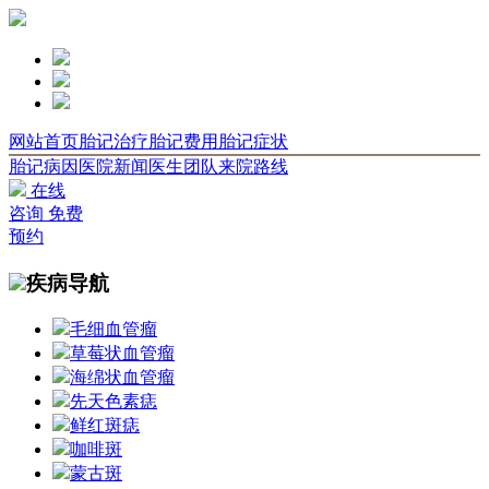
网站首页
胎记治疗
胎记费用
胎记症状
胎记病因
医院新闻
医生团队
来院路线
在线
咨询
免费
预约
疾病导航
毛细血管瘤
草莓状血管瘤
海绵状血管瘤
先天色素痣
鲜红斑痣
咖啡斑
蒙古斑