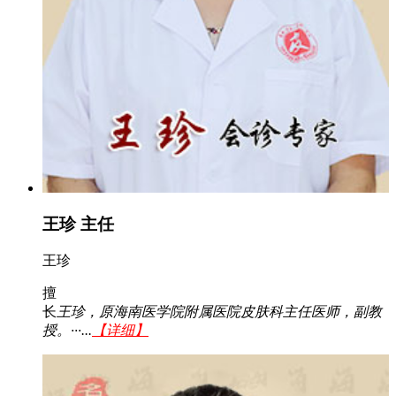
王珍 主任
王珍
擅
长
王珍，原海南医学院附属医院皮肤科主任医师，副教
授。···...
【详细】