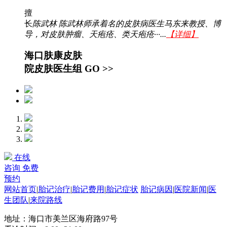
擅
长
陈武林 陈武林师承着名的皮肤病医生马东来教授、博
导，对皮肤肿瘤、天疱疮、类天疱疮···...
【详细】
海口肤康皮肤
院皮肤医生组
GO >>
在线
咨询
免费
预约
网站首页
|
胎记治疗
|
胎记费用
|
胎记症状
胎记病因
|
医院新闻
|
医
生团队
|
来院路线
地址：海口市美兰区海府路97号