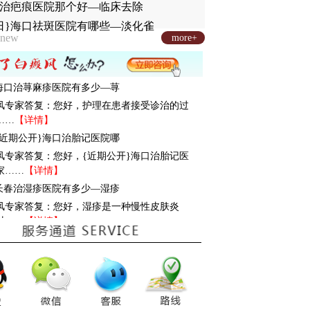
治疤痕医院那个好—临床去除
日}海口祛斑医院有哪些—淡化雀
new
more+
: 海口治荨麻疹医院有多少—荨
风专家答复：您好，护理在患者接受诊治的过
……
【详情】
 {近期公开}海口治胎记医院哪
风专家答复：您好，{近期公开}海口治胎记医
家……
【详情】
: 长春治湿疹医院有多少—湿疹
风专家答复：您好，湿疹是一种慢性皮肤炎
对……
【详情】