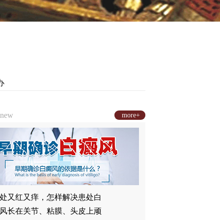
办
new
more+
处又红又痒，怎样解决患处白
风长在关节、粘膜、头皮上顽