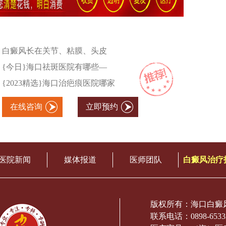
白癜风长在关节、粘膜、头皮
{今日}海口祛斑医院有哪些—
{2023精选}海口治疤痕医院哪家
在线咨询
立即预约
医院新闻
媒体报道
医师团队
白癜风治疗
版权所有：海口白癜
联系电话：0898-6533