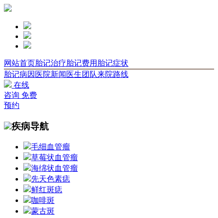
网站首页
胎记治疗
胎记费用
胎记症状
胎记病因
医院新闻
医生团队
来院路线
在线
咨询
免费
预约
疾病导航
毛细血管瘤
草莓状血管瘤
海绵状血管瘤
先天色素痣
鲜红斑痣
咖啡斑
蒙古斑