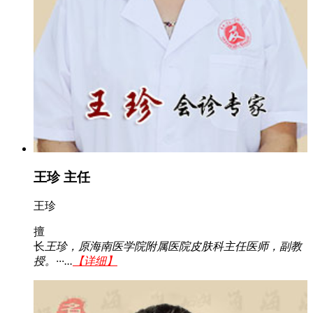
王珍 主任
王珍
擅
长
王珍，原海南医学院附属医院皮肤科主任医师，副教
授。···...
【详细】