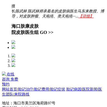
擅
长
陈武林 陈武林师承着名的皮肤病医生马东来教授、博
导，对皮肤肿瘤、天疱疮、类天疱疮···...
【详细】
海口肤康皮肤
院皮肤医生组
GO >>
在线
咨询
免费
预约
网站首页
|
胎记治疗
|
胎记费用
|
胎记症状
胎记病因
|
医院新闻
|
医
生团队
|
来院路线
地址：海口市美兰区海府路97号