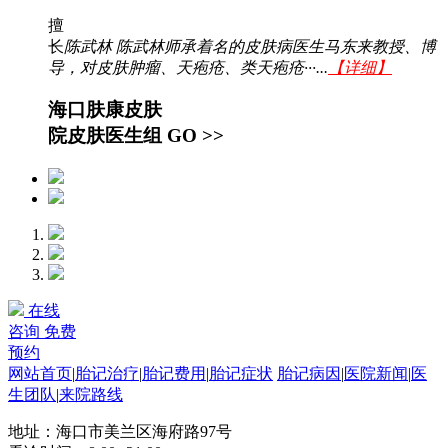
擅
长
陈武林 陈武林师承着名的皮肤病医生马东来教授、博
导，对皮肤肿瘤、天疱疮、类天疱疮···...
【详细】
海口肤康皮肤
院皮肤医生组
GO >>
在线
咨询
免费
预约
网站首页
|
胎记治疗
|
胎记费用
|
胎记症状
胎记病因
|
医院新闻
|
医
生团队
|
来院路线
地址：海口市美兰区海府路97号