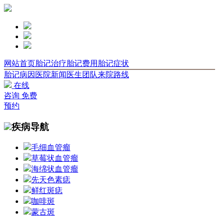
网站首页
胎记治疗
胎记费用
胎记症状
胎记病因
医院新闻
医生团队
来院路线
在线
咨询
免费
预约
疾病导航
毛细血管瘤
草莓状血管瘤
海绵状血管瘤
先天色素痣
鲜红斑痣
咖啡斑
蒙古斑