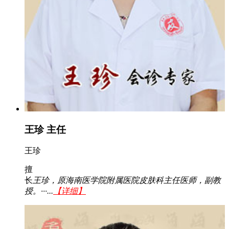
王珍 主任
王珍
擅
长
王珍，原海南医学院附属医院皮肤科主任医师，副教
授。···...
【详细】