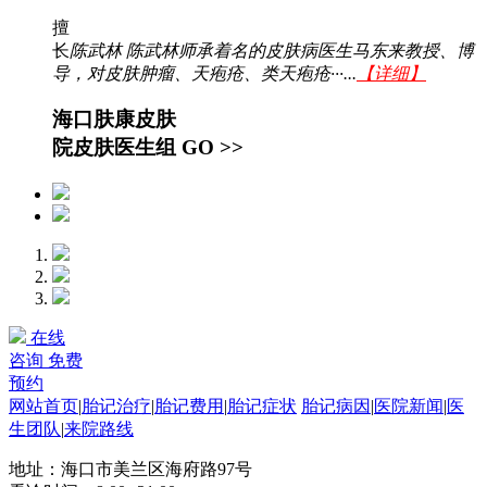
擅
长
陈武林 陈武林师承着名的皮肤病医生马东来教授、博
导，对皮肤肿瘤、天疱疮、类天疱疮···...
【详细】
海口肤康皮肤
院皮肤医生组
GO >>
在线
咨询
免费
预约
网站首页
|
胎记治疗
|
胎记费用
|
胎记症状
胎记病因
|
医院新闻
|
医
生团队
|
来院路线
地址：海口市美兰区海府路97号