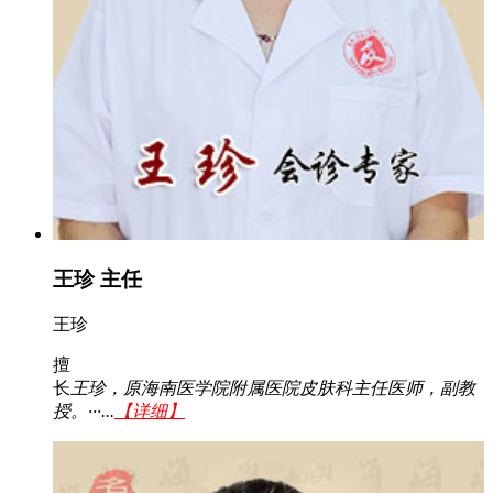
王珍 主任
王珍
擅
长
王珍，原海南医学院附属医院皮肤科主任医师，副教
授。···...
【详细】