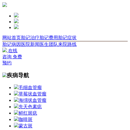
网站首页
胎记治疗
胎记费用
胎记症状
胎记病因
医院新闻
医生团队
来院路线
在线
咨询
免费
预约
疾病导航
毛细血管瘤
草莓状血管瘤
海绵状血管瘤
先天色素痣
鲜红斑痣
咖啡斑
蒙古斑