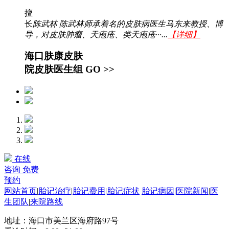
擅
长
陈武林 陈武林师承着名的皮肤病医生马东来教授、博
导，对皮肤肿瘤、天疱疮、类天疱疮···...
【详细】
海口肤康皮肤
院皮肤医生组
GO >>
在线
咨询
免费
预约
网站首页
|
胎记治疗
|
胎记费用
|
胎记症状
胎记病因
|
医院新闻
|
医
生团队
|
来院路线
地址：海口市美兰区海府路97号