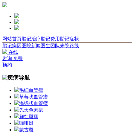
网站首页
胎记治疗
胎记费用
胎记症状
胎记病因
医院新闻
医生团队
来院路线
在线
咨询
免费
预约
疾病导航
毛细血管瘤
草莓状血管瘤
海绵状血管瘤
先天色素痣
鲜红斑痣
咖啡斑
蒙古斑