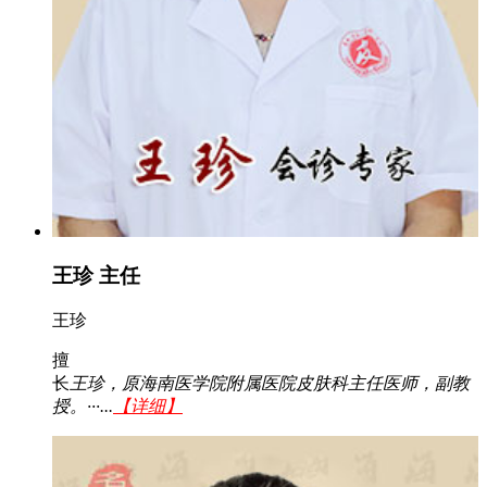
王珍 主任
王珍
擅
长
王珍，原海南医学院附属医院皮肤科主任医师，副教
授。···...
【详细】