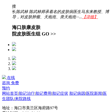
擅
长
陈武林 陈武林师承着名的皮肤病医生马东来教授、博
导，对皮肤肿瘤、天疱疮、类天疱疮···...
【详细】
海口肤康皮肤
院皮肤医生组
GO >>
在线
咨询
免费
预约
网站首页
|
胎记治疗
|
胎记费用
|
胎记症状
胎记病因
|
医院新闻
|
医
生团队
|
来院路线
地址：海口市美兰区海府路97号