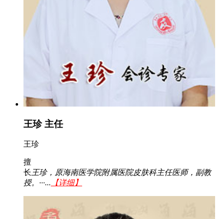
王珍 主任
王珍
擅
长
王珍，原海南医学院附属医院皮肤科主任医师，副教
授。···...
【详细】