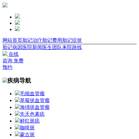
网站首页
胎记治疗
胎记费用
胎记症状
胎记病因
医院新闻
医生团队
来院路线
在线
咨询
免费
预约
疾病导航
毛细血管瘤
草莓状血管瘤
海绵状血管瘤
先天色素痣
鲜红斑痣
咖啡斑
蒙古斑